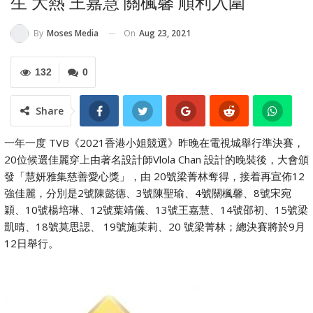
生 大熱 王嘉慧 關楓馨 順利入圍
On
Aug 23, 2021
By
Moses Media
132
0
Share
一年一度 TVB《2021香港小姐競選》昨晚在電視城舉行準決賽，
20位候選佳麗穿上由著名設計師Vlola Chan 設計的晚裝後，大會頒
發「慧妍雅集慈善愛心獎」，由 20號梁菁林奪得，接着再宣佈12
強佳麗，分別是2號陳懿德、3號陳聖瑜、4號關楓馨、8號宋宛
穎、10號楊培琳、12號葉靖儀、13號王嘉慧、14號邵初、15號梁
凱晴、18號莫思諰、 19號施茉莉、20 號梁菁林；總決賽將於9月
12日舉行。