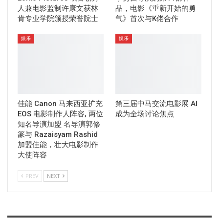
人兼电影监制许康文获林
品，电影《重新开始的勇
肯专业学院颁授荣誉院士
气》首次与K佬合作
娱乐
娱乐
佳能 Canon 马来西亚扩充
第三届中马交流电影展 AI
EOS 电影制作人阵容, 两位
成为全场讨论焦点
知名导演加盟 名导演郭修
篆与 Razaisyam Rashid
加盟佳能，壮大电影制作
大使阵容
PREV
NEXT