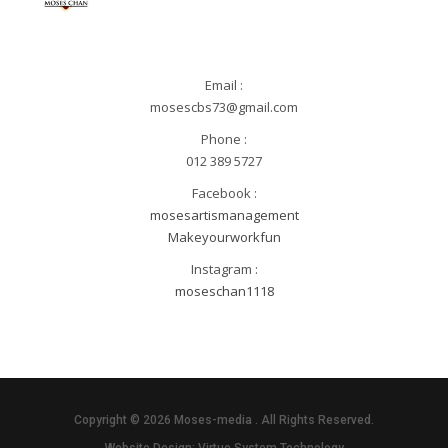
Email :
mosescbs73@gmail.com
Phone :
012 389 5727
Facebook :
mosesartismanagement
Makeyourworkfun
Instagram :
moseschan1118
Copyright © 2026 Moses-media . All Rights Reserved.
Website Design:
Virtue System Technology