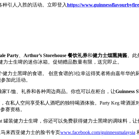
各种引人入胜的活动。立即登入
https://www.guinnessflavourbyfir
ale Party
、
Arthur’s Storehouse
餐饮礼券
和
健力士烟熏腌酱
。此外
aught 罐装健力士生啤的迷你冰箱。促销赠品数量有限，送完即止。
个健力士黑啤的食谱。 创意食谱的3位幸运得奖者将由嘉年华的
 就能参加此活动。
家T-恤、礼券和各种周边商品。你也可以在柜台，让
Guinness 
在私人空间享受私人酒吧的独特喝酒体验。Party Keg 啤
ge参赛资格。
 Draught 罐装健力士生啤，你还可以免费获得健力士黑啤的调味料
马来西亚健力士的脸书专页
www.facebook.com/guinnessmalaysia
和