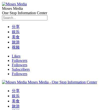
Moses Media
One Stop Information Center
分享
娱乐
美食
旅游
视频
Likes
Followers
Followers
Subscribers
Followers
Moses Media - One Stop Information Center
分享
娱乐
美食
旅游