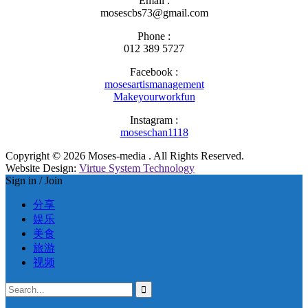
Email :
mosescbs73@gmail.com
Phone :
012 389 5727
Facebook :
mosesartismanagement
Makeyourworkfun
Instagram :
moseschan1118
Copyright © 2026 Moses-media . All Rights Reserved.
Website Design:
Virtue System Technology
Sign in / Join
分享
娱乐
美食
旅游
视频