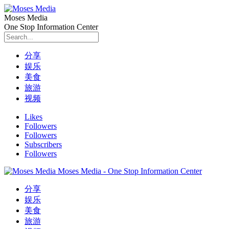
Moses Media
One Stop Information Center
分享
娱乐
美食
旅游
视频
Likes
Followers
Followers
Subscribers
Followers
Moses Media - One Stop Information Center
分享
娱乐
美食
旅游