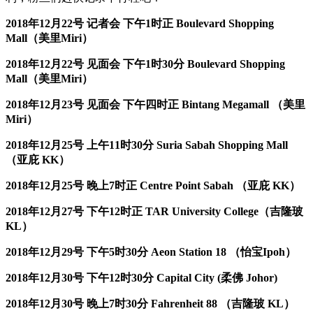
2018
年
12
月
22
号 记者会 下午
1
时正
Boulevard Shopping
Mall
（美里
Miri
）
2018
年
12
月
22
号 见面会 下午
1
时
30
分
Boulevard Shopping
Mall
（美里
Miri
）
2018
年
12
月
23
号 见面会 下午四时正
Bintang Megamall
（美里
Miri
）
2018
年
12
月
25
号 上午
11
时
30
分
Suria Sabah Shopping Mall
（亚庇
KK
）
2018
年
12
月
25
号 晚上
7
时正
Centre Point Sabah
（亚庇
KK
）
2018
年
12
月
27
号 下午
12
时正
TAR University College
（吉隆玻
KL
）
2018
年
12
月
29
号 下午
5
时
30
分
Aeon Station 18
（怡宝
Ipoh
）
2018
年
12
月
30
号 下午
12
时
30
分
Capital City (
柔佛
Johor)
2018
年
12
月
30
号 晚上
7
时
30
分
Fahrenheit 88
（吉隆玻
KL
）