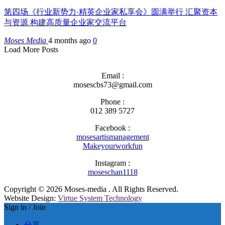
第四场《行业新势力·精英企业家私享会》圆满举行 汇聚资本
与资源 构建高质量企业家交流平台
Moses Media
4 months ago
0
Load More Posts
Email :
mosescbs73@gmail.com
Phone :
012 389 5727
Facebook :
mosesartismanagement
Makeyourworkfun
Instagram :
moseschan1118
Copyright © 2026 Moses-media . All Rights Reserved.
Website Design:
Virtue System Technology
Sign in / Join
分享