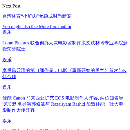
Next Post
台湾体育“小鲜肉”允硕成时尚新宠
You might also like
More from author
娱乐
Lomo Pictures 联合创办人兼电影监制许康文获林肯专业学院颁
授荣誉院士
娱乐
李勇昌导演的第11部作品，电影《重新开始的勇气》首次与K
佬合作
娱乐
佳能 Canon 马来西亚扩充 EOS 电影制作人阵容, 两位知名导
演加盟 名导演郭修篆与 Razaisyam Rashid 加盟佳能，壮大电
影制作大使阵容
娱乐