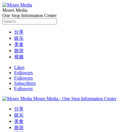
Moses Media
One Stop Information Center
分享
娱乐
美食
旅游
视频
Likes
Followers
Followers
Subscribers
Followers
Moses Media - One Stop Information Center
分享
娱乐
美食
旅游