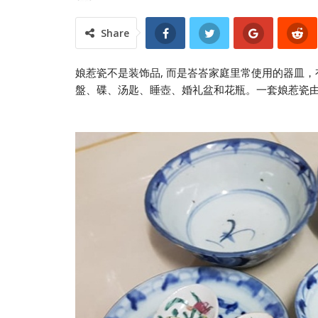
Share
娘惹瓷不是装饰品, 而是峇峇家庭里常使用的器皿
盤、碟、汤匙、睡壺、婚礼盆和花瓶。一套娘惹瓷