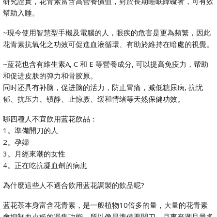
研究證實，花青素富含高營養價值，對於長期睡眠障礙者，可有效
幫助入睡。
~現今使用智慧型手機及電腦的人，眼疾的危害是更為頻繁，因此
花青素抗氧化之功效可促進血液循環、有助於維持在暗處的視覺。
~蓝花也含有維生素A, C 和 E 等營養成分, 可以提高免疫力，帮助
和促进皮肤的弹力和骨胶原。
同时还具有补脑，促进脑的活力，防止胃痛，减低糖尿病, 抗忧
郁、抗压力、镇静、止惊厥、缓和情绪等天然保健功效。
哪四種人不宜飲用蓝花飲品：
1。準備開刀的人
2。孕婦
3。月經來潮的女性
4。正在吃抗凝血劑的病患
為什麼這些人不適合飲用蓝花調製的飲品呢?
蓝花茶本身富含花青素，是一般植物10倍多的量，大量的花青素
會抑制血小板的凝集功能，所以像是準備要開刀、月事來潮且量多