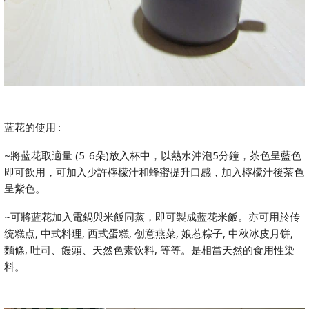
蓝花的使用 :
~將蓝花取適量 (5-6朵)放入杯中，以熱水沖泡5分鐘，茶色呈藍色
即可飲用，可加入少許檸檬汁和蜂蜜提升口感，加入檸檬汁後茶色
呈紫色。
~可將蓝花加入電鍋與米飯同蒸，即可製成蓝花米飯。亦可用於传
统糕点, 中式料理, 西式蛋糕, 创意燕菜, 娘惹粽子, 中秋冰皮月饼,
麵條, 吐司、饅頭、天然色素饮料, 等等。是相當天然的食用性染
料。