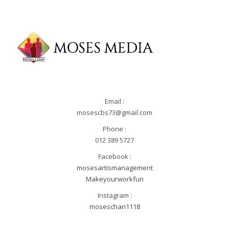
Email :
mosescbs73@gmail.com
Phone :
012 389 5727
Facebook :
mosesartismanagement
Makeyourworkfun
Instagram :
moseschan1118