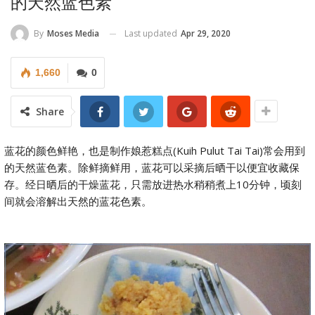
的天然蓝色素
Last updated
Apr 29, 2020
By
Moses Media
1,660
0
Share
蓝花的颜色鲜艳，也是制作娘惹糕点(Kuih Pulut Tai Tai)常会用到
的天然蓝色素。除鲜摘鲜用，蓝花可以采摘后晒干以便宜收藏保
存。经日晒后的干燥蓝花，只需放进热水稍稍煮上10分钟，顷刻
间就会溶解出天然的蓝花色素。