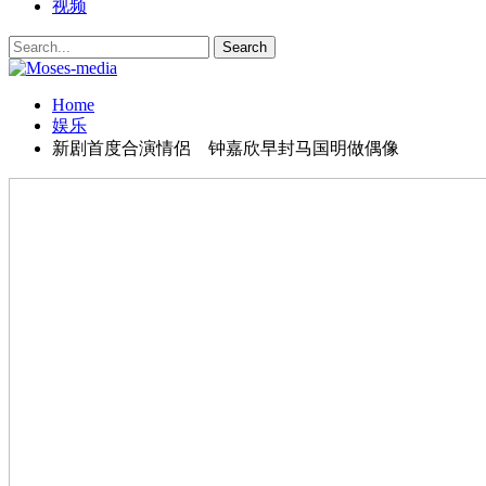
视频
Home
娱乐
新剧首度合演情侶 钟嘉欣早封马国明做偶像