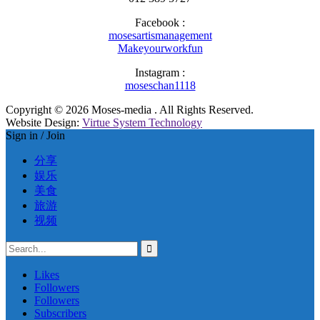
Facebook :
mosesartismanagement
Makeyourworkfun
Instagram :
moseschan1118
Copyright © 2026 Moses-media . All Rights Reserved.
Website Design:
Virtue System Technology
Sign in / Join
分享
娱乐
美食
旅游
视频
Likes
Followers
Followers
Subscribers