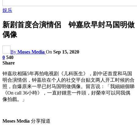
娱乐
新剧首度合演情侶 钟嘉欣早封马国明做
偶像
By
Moses Media
On
Sep 15, 2020
0
540
Share
钟嘉欣相隔5年再拍电视剧《儿科医生》，剧中还首度和马国
明合演情侶，钟嘉欣在个人的社交平台贴文两人开工时候的合
照，自爆原来一早已封马国明做偶像。留言说：「我細細個睇
《On call 36小時》，一直好鍾意一件頭，好榮幸可以同我偶
像拍戲。」
Moses Media
分享报道