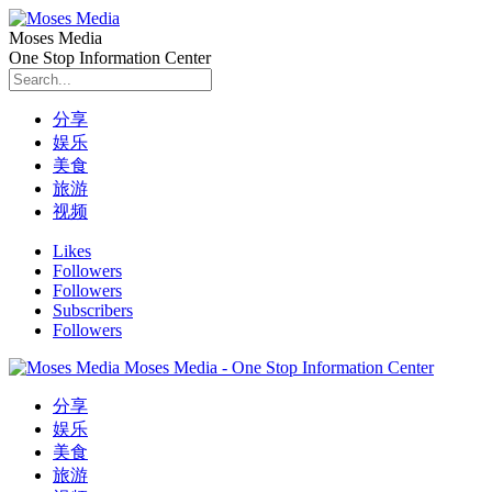
Moses Media
One Stop Information Center
分享
娱乐
美食
旅游
视频
Likes
Followers
Followers
Subscribers
Followers
Moses Media - One Stop Information Center
分享
娱乐
美食
旅游