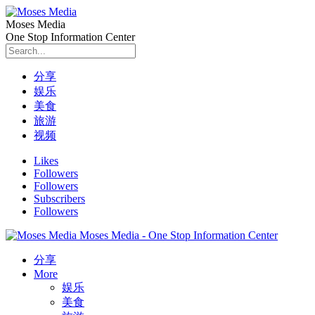
Moses Media
One Stop Information Center
分享
娱乐
美食
旅游
视频
Likes
Followers
Followers
Subscribers
Followers
Moses Media - One Stop Information Center
分享
More
娱乐
美食