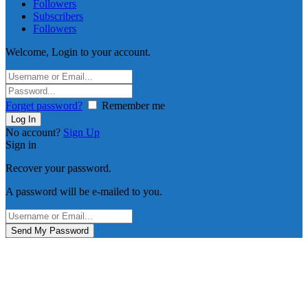
Followers
Subscribers
Followers
Welcome, Login to your account.
Forget password?
Remember me
No account?
Sign Up
Sign in
Recover your password.
A password will be e-mailed to you.