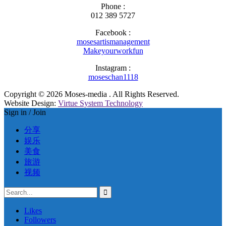
Phone :
012 389 5727
Facebook :
mosesartismanagement
Makeyourworkfun
Instagram :
moseschan1118
Copyright © 2026 Moses-media . All Rights Reserved.
Website Design:
Virtue System Technology
Sign in / Join
分享
娱乐
美食
旅游
视频
Likes
Followers