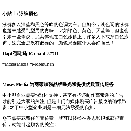
小贴士
: 泳裤颜色
：
泳裤多以深蓝和黑色等暗的色调为主。但如今，浅色调的泳裤
也越来越受到型男的青睐，比如绿色、黄色、天蓝等，但也会
引来一些争议，尤其体现在白色泳裤上，许多人不敢穿白色泳
裤，这完全是没有必要的，颜色只要随个人喜好而已！
Hapi
邵玮琦
IG: hapi_87711
#MosesMedia #MosesChan
Moses Media
为商家加强品牌曝光和提供优质宣传服务
中小型企业需要“媒体”支持，甚至有些还制作高素质的广告,
才能引起大家的关注, 但是上门向媒体购买广告版位的确很昂
贵 !对于中小型企业则是一项无法承受的负担.
您不需要花费任何宣传费，就可以轻松在杂志和报纸获得宣
传，就能引起顾客的关注 !