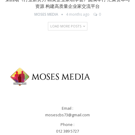
资源 构建高质量企业家交流平台
MOSES MEDIA
4 months ago
0
LOAD MORE POSTS
Email :
mosescbs73@gmail.com
Phone :
012 389 5727