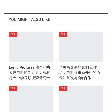
YOU MIGHT ALSO LIKE
娱乐
娱乐
Lomo Pictures 联合创办
李勇昌导演的第11部作
人兼电影监制许康文获林
品，电影《重新开始的勇
肯专业学院颁授荣誉院士
气》首次与K佬合作
娱乐
娱乐