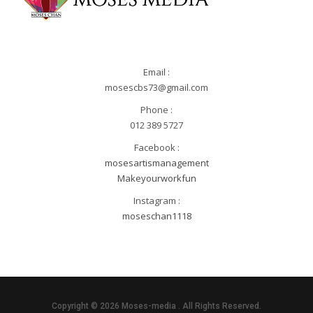
Email :
mosescbs73@gmail.com
Phone :
012 389 5727
Facebook :
mosesartismanagement
Makeyourworkfun
Instagram :
moseschan1118
Copyright © 2026 Moses-media . All Rights Reserved.