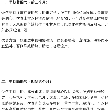
一、早期养胎气（前三个月）
怀孕早期注重在养胎气，胎未定形，孕产期用药必须谨慎，最重要
是调心。饮食上宜选择清淡易消化的食物，不可过食生冷以防损伤
脾胃，又忌偏食辛辣煎炸与肥甘厚味，以防化生內热伤及胎元。此
外必须戒烟、酒。
饮食方面：饥饱适中食物要清淡，饮食要精熟，宜清热、滋补而不
宜温补，否则导致胎热、胎动，容易流产。
二、中期助胎气（四到六个月）
受孕中期，胎儿成长迅速，要调养身心以助胎气，孕妇要动作轻
柔，心平气和，太劳会气衰，太逸会气滞，多晒太阳少受寒，少穿
露脐露臀服装。饮食宜美味及多样化、营养丰富、易消化。可选择
含有高蛋白质的肉类、蛋类、豆类及含大量维生素和蔬菜、水果