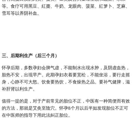
等。食疗可用黑豆、紅棗、牛奶、龙眼肉、菠菜、紅箩卜、芝麻、
雪耳等以养阴补血。
三、后期利生产（后三个月）
怀孕后期，多数孕妇会脾气虚，不能制水出现水肿，及阴虚血热，
胎热不安，出现早产。此期孕妇衣着要宽松，不能坐浴，要行走摇
身，心静不可大怒。饮食要热饮，不食燥热之品。要补气健脾，滋
补肝肾以利生产。
值得一提的是，对于产前常见的胎位不正，中医有一种简便而有效
的方法，那就是艾灸至陰穴。怀孕8个月以后半如发现胎位不正可
在中医师的指导下用此法糾正胎位。