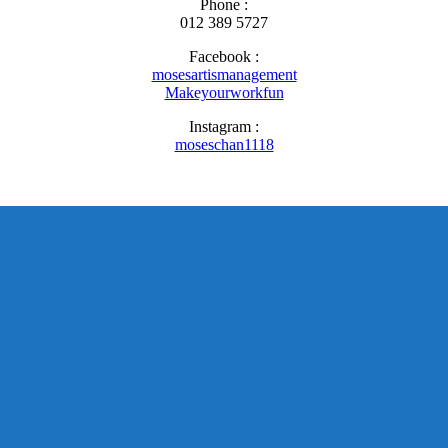
Phone :
012 389 5727
Facebook :
mosesartismanagement
Makeyourworkfun
Instagram :
moseschan1118