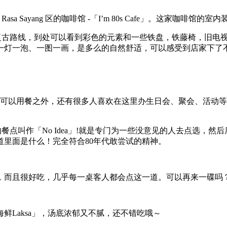
n Rasa Sayang 区的咖啡馆 -「I’m 80s Cafe」。这家咖啡馆
比较Fun和复古路线，到处可以看到彩色的元素和一些铁盘，铁藤椅，
一灯一泡、一图一画，是多么的自然舒适，可以感受到店家下了
除了可以用餐之外，还有很多人喜欢在这里办生日会、聚会、活动
也有可爱的餐点叫作「No Idea」!就是专门为一些没意见的人去
里面是什么！完全符合80年代敢尝试的精神。
，而且很好吃，几乎每一桌客人都会点这一道。可以再来一碟吗
ak海鲜Laksa」，汤底浓郁又不腻，还不错吃哦～