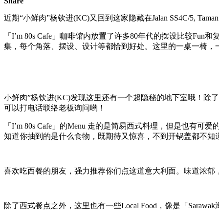
Share
近期“小鲜肉”杨钦进(KC)又回到这家隐藏在Jalan SS4C/5, Tama
「I’m 80s Cafe」咖啡馆内放置了许多80年代的摆设
集，每个角落、摆设、设计等都恰到好处。这里的一桌一椅，
小鲜肉”杨钦进(KC)发现这里还有一个超隐秘的地下室哦！
可以打电话联络老板询问哟！
「I’m 80s Cafe」的Menu 走的是简易西式料理，但是
知道你抽到的是什么食物，既期待又惊喜，不到开锅盖都不知道
喜欢吃西餐的朋友，强力推荐你们点这道意大利面。味道浓郁
除了西式餐点之外，这里也有一些Local Food，像是「Saraw