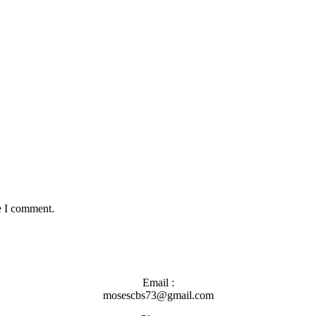
e I comment.
Email :
mosescbs73@gmail.com