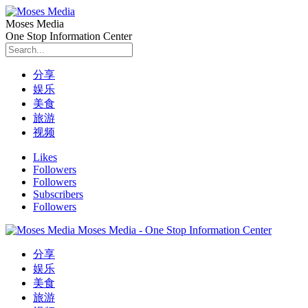
Moses Media
One Stop Information Center
分享
娱乐
美食
旅游
视频
Likes
Followers
Followers
Subscribers
Followers
Moses Media - One Stop Information Center
分享
娱乐
美食
旅游