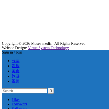
Copyright © 2026 Moses-media . All Rights Reserved.
Website Design:
Virtue System Technology
Sign in / Join
分享
娱乐
美食
旅游
视频
Likes
Followers
Followers