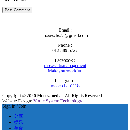
Email :
mosescbs73@gmail.com
Phone :
012 389 5727
Facebook :
mosesartismanagement
Makeyourworkfun
Instagram :
moseschan1118
Copyright © 2026 Moses-media . All Rights Reserved.
Website Design:
Virtue System Technology
Sign in / Join
分享
娱乐
美食