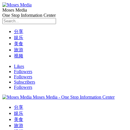
Moses Media
One Stop Information Center
分享
娱乐
美食
旅游
视频
Likes
Followers
Followers
Subscribers
Followers
Moses Media - One Stop Information Center
分享
娱乐
美食
旅游