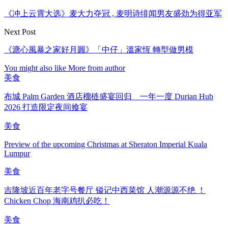
《冲上云霄大选》麦大力夺冠 , 麦明诗绯闻男友盛劲为得亚军
Next Post
《溏心風暴之家好月圓》「中仔」溫家恆 轉型做男模
You might also like
More from author
美食
布城 Palm Garden 酒店榴梿盛宴回归 一年一度 Durian Hub
2026 打造限定夜间飨宴
美食
Preview of the upcoming Christmas at Sheraton Imperial Kuala
Lumpur
美食
吉隆坡近百年老字号餐厅 镒记中西菜馆 人潮源源不绝 ！
Chicken Chop 海南鸡扒必吃！
美食