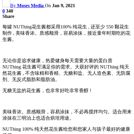
By
Moses Media
On
Jan 9, 2021
0
340
Share
每罐 NUThing花生酱都采用100% 纯花生 , 还至少 550 颗花生
制作 , 美味香浓。质感顺滑，容易涂抹，接近童年时期吃的花
生酱。
无论你是追求健康，热爱健身每天需要大量的蛋白质
NUThing 花生酱可满足你的需求。大获好评的 NUThing 纯天
然花生酱 , 不含味精和香精、无糖和盐、无人造色素、无防腐
剂、无反式脂肪和脂肪油。
无糖无盐的花生酱，也非常好吃非常香醇 !
美味香浓。质感顺滑，容易涂抹，不必再搅拌均匀。适合用来
涂抹在三明治上也适合烘培用途。
NUThing 100% 纯天然花生酱给您和您家人与孩子最好的健康