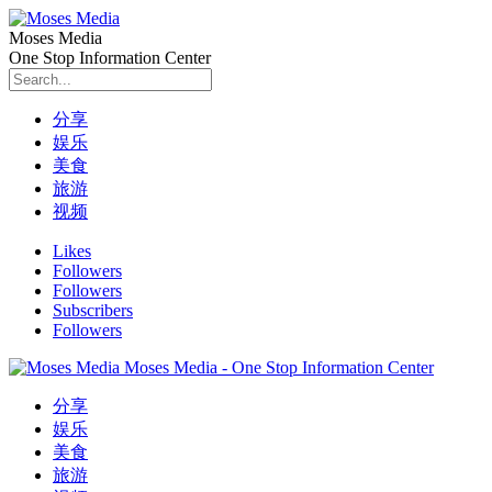
Moses Media
One Stop Information Center
分享
娱乐
美食
旅游
视频
Likes
Followers
Followers
Subscribers
Followers
Moses Media - One Stop Information Center
分享
娱乐
美食
旅游