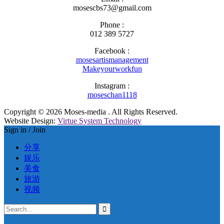
mosescbs73@gmail.com
Phone :
012 389 5727
Facebook :
mosesartismanagement
Makeyourworkfun
Instagram :
moseschan1118
Copyright © 2026 Moses-media . All Rights Reserved.
Website Design:
Virtue System Technology
Sign in / Join
分享
娱乐
美食
旅游
视频